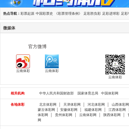
热点导航：
彩票起源
中国彩票史
《彩票管理条例》
足彩胜负彩
足彩进球彩
足彩
微媒体
官方微博
云南体彩
云南体彩
云南体彩
相关机构
中华人民共和国财政部
国家体育总局
中国体彩网
各地体彩
北京体彩网
│
天津体彩网
│
河北体彩网
│
山西体彩网
蒙古体彩网
│
安徽体彩网
│
福建体彩网
│
江西体彩网
体彩网
│
贵州体彩网
│
云南体彩网
│
陕西体彩网
│
网