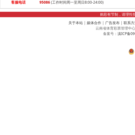
客服电话
95086
(工作时间周一至周日8:00-24:00)
购彩有节制，请理性
关于本站
|
媒体合作
|
广告发布
|
联系方
云南省体育彩票管理中心 Copyrig
备案号：
滇ICP备09