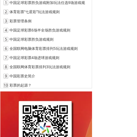
1
中国足球彩票胜负游戏附加玩法任选9场游戏规
2
体育彩票“七星彩”玩法游戏规则
3
彩票管理条例
4
中国足球彩票6场半全场胜负游戏规则
5
中国足球彩票胜负游戏规则
6
全国联网电脑体育彩票排列5玩法游戏规则
7
中国足球彩票4场进球游戏规则
8
全国联网体育彩票排列3玩法游戏规则
9
中国彩票史简介
10
彩票的起源？