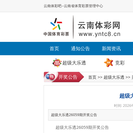
云南体彩吧--云南省体育彩票管理中心
首页
通知公告
新闻资讯
超级大乐透
竞彩
首页
>>
超级大乐透
>>
开奖公告
超级大
时间: 202
超级大乐透26059期开奖公告
超级大乐透26059期开奖公告