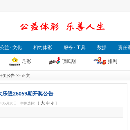
公益 · 文化
相约体彩
服务 · 工具
数据
责任
足彩
顶呱刮
排列
开奖公告
>> 正文
乐透26059期开奖公告
大
中
6年05月30日 字体选择: 【
小
】