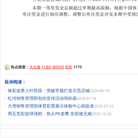
热点搜索：
大乐透
11选5
排列35
竞彩
1175
延伸阅读：
体彩追梦人叶胜琼：突破常规打造示范店铺
2024-06-19
红河销售管理部包街宣传活动询价函
2026-01-14
大理销售管理部体育彩票展示体验中心拟批准
2025-07-22
周五竞彩篮球强档：热火PK老鹰 东部难兄难
2025-12-26