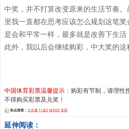
中奖，并不打算改变原来的生活节奏。
里我一直都在思考应该怎么规划这笔奖
是会和平常一样，最多就是改善下生活
此外，我以后会继续购彩，中大奖的这
中国体育彩票温馨提示：
购彩有节制，请理性
不得购买彩票及兑奖！
热点搜索：
大乐透
11选5
排列35
竞彩
延伸阅读：