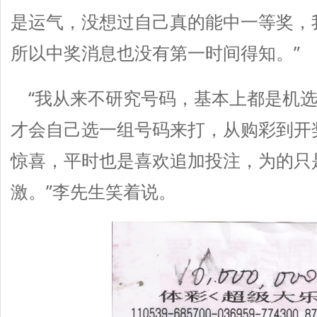
是运气，没想过自己真的能中一等奖，
所以中奖消息也没有第一时间得知。”
“我从来不研究号码，基本上都是机
才会自己选一组号码来打，从购彩到开
惊喜，平时也是喜欢追加投注，为的只
激。”李先生笑着说。