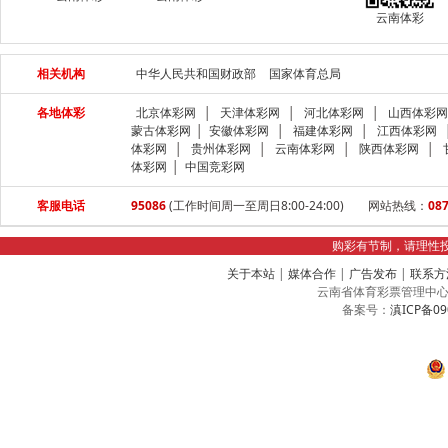
云南体彩
相关机构
中华人民共和国财政部
国家体育总局
各地体彩
北京体彩网
│
天津体彩网
│
河北体彩网
│
山西体彩网
蒙古体彩网
│
安徽体彩网
│
福建体彩网
│
江西体彩网
体彩网
│
贵州体彩网
│
云南体彩网
│
陕西体彩网
│
体彩网
│
中国竞彩网
客服电话
95086
(工作时间周一至周日8:00-24:00) 网站热线：
08
购彩有节制，请理性
关于本站
|
媒体合作
|
广告发布
|
联系方
云南省体育彩票管理中心 Copyrig
备案号：
滇ICP备09