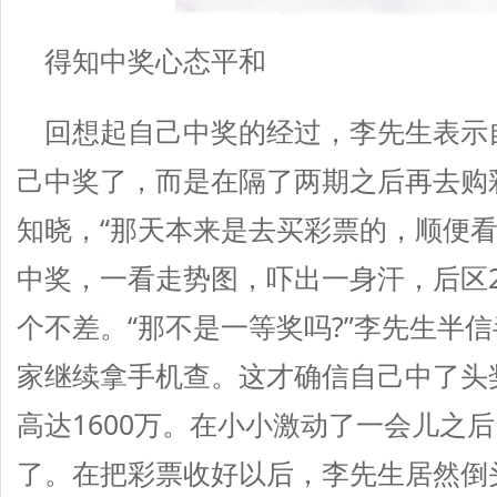
得知中奖心态平和
回想起自己中奖的经过，李先生表示
己中奖了，而是在隔了两期之后再去购
知晓，“那天本来是去买彩票的，顺便
中奖，一看走势图，吓出一身汗，后区
个不差。“那不是一等奖吗?”李先生半
家继续拿手机查。这才确信自己中了头
高达1600万。在小小激动了一会儿之
了。在把彩票收好以后，李先生居然倒