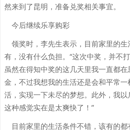
然来到了昆明，准备兑奖相关事宜。
今后继续乐享购彩
领奖时，李先生表示，目前家里的生
有，没有什么负担。“这次中奖，并不
虽然在得知中奖的这几天里我一直都在
金，不过我想我的生活还是会和平常一
活，实现一下未尽的梦想。此外，我以
这种感觉实在是太爽快了！”
目前家里的生活条件不错，该有的都