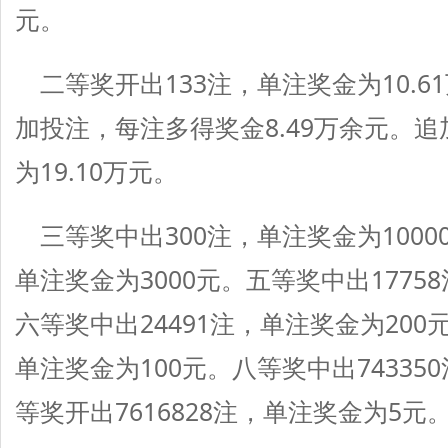
元。
二等奖开出133注，单注奖金为10.6
加投注，每注多得奖金8.49万余元。
为19.10万元。
三等奖中出300注，单注奖金为1000
单注奖金为3000元。五等奖中出1775
六等奖中出24491注，单注奖金为200
单注奖金为100元。八等奖中出74335
等奖开出7616828注，单注奖金为5元