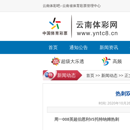
云南体彩吧--云南省体育彩票管理中心
首页
通知公告
新闻资讯
超级大乐透
高频
首页
>>
新闻动态
>> 正
新闻动态
热刺
时间: 2020年10月
周一008英超伯恩利VS托特纳姆热刺