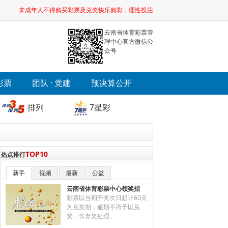
未成年人不得购买彩票及兑奖快乐购彩，理性投注
云南省体育彩票管
理中心官方微信公
众号
彩票
团队 · 党建
预决算公开
排列
7星彩
TOP10
热点排行
新手
视频
最新
公益
云南省体育彩票中心领奖指
彩票以当期开奖次日起计60天
为兑奖期，逾期不再予以兑
奖，作弃奖处理。