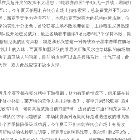
在英超开局的发挥不太理想，4轮联赛战罢1平3负无一胜绩，期间打
百出，今年夏天伯恩利在转会市场上扣扣索索，总花费竟然不到200
类，新赛季竞争力停滞不前，本场比赛面对强大的托特纳姆热刺，伯
季的表现十分出色，首轮联赛主场不敌埃弗顿后，主帅穆里尼奥迅速
球队也开始迸发威力，最近各项赛事连续9场比赛6胜3平保持不败，期
是穆里尼奥的固有风格，凯恩和孙兴慜这一对锋线双子星本赛季在前场
0粒以上的入球，而夏季加盟球队的维尼休斯和贝尔也给球队的前场增
决了后卫缺人的问题，目前的热刺可以说是兵强马壮，士气正盛，此
大旗，双方此战应该不缺少入球。
最近几个赛季都在积分榜中下游徘徊，财力有限的情况下，俱乐部在转
小修小补后，莱万特的竞争力并未得到提升，赛季开局5轮联赛1胜4
比较有特点，老将莫拉莱斯目前打进3球，边路的巴尔迪和梅莱罗等人
下球队的防守问题较多，本场比赛面对近期同样是遭遇连败的维戈塞
上个赛季惊险保级成功后，今年夏天不但未能在转会市场上有所收
斯帕斯的依赖更加明显，新赛季6轮联赛战罢，塞尔塔1胜2平3负，
他球员基本上很难给进攻端提供太大的支持，一旦阿斯帕斯遭到针对性