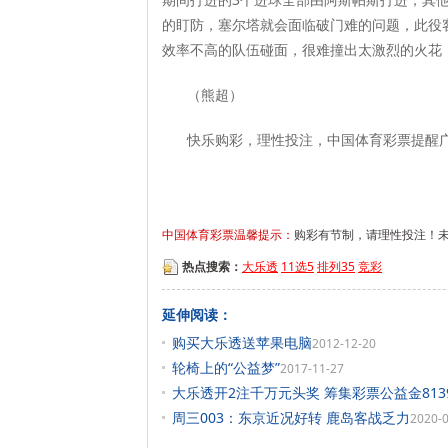
的盯防，塞尔塔就会面临破门难的问题，此役
效率不高的队伍碰面，很难撞出太激烈的火花
（熊超）
快乐购彩，理性投注，中国体育彩票提醒
中国体育彩票温馨提示：
购彩有节制，请理性投注！未
热点搜索：
大乐透
11选5
排列35
竞彩
延伸阅读：
购买大乐透送苹果电脑
2012-12-20
轮椅上的“公益梦”
2017-11-27
大乐透开2注千万元头奖 筹集彩票公益金813
周三003：东京近况好转 鹿岛客战乏力
2020-