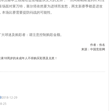
客场面对莱万特，塞尔塔依然要为进球而发愁，两支新赛季都是进攻
，本场比赛需要提防闷战的可能性。
广大球迷及购彩者：请注意控制购彩金额。
作者：佚名
来源：中国竞彩网
满18周岁的未成年人不得购买彩票及兑奖！
9
2018-12-29
08-25