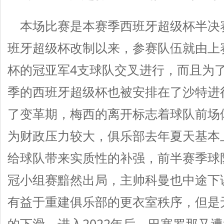
本场比赛是本赛季西班牙超级杯半决
班牙超级杯改制以来，参赛队伍就由上
杯的冠亚军4支球队交叉进行，而且为
季的西班牙超级杯也被安排在了沙特进
了变革期，梅西的离开标志着球队前场
为财政压力较大，俱乐部去年夏天基本
给球队带来实质性的补强，前半赛季球
冠小组赛黯然出局，主帅科曼也中途下
有益于重建俱乐部的更衣室秩序，但是
的下滑，进入2022年后，巴塞罗那又