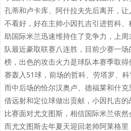
孔蒂和卢卡库、阿什拉夫先后离开，让
不看好，好在主帅小因扎吉引进哲科、
助国际米兰迅速维持住了竞争力，上周
队最近豪取联赛八连胜，目前少赛一场
榜，出色的攻击火力是球队本赛季取得
赛轰入51球，前场的哲科、劳塔罗、
而中后场的恰尔汉奥卢、德福莱和什克
借远射和定位球做出贡献，小因扎吉的
比赛面对尤文图斯，相信国际米兰依然
而尤文图斯去年夏天迎回老帅阿莱格里