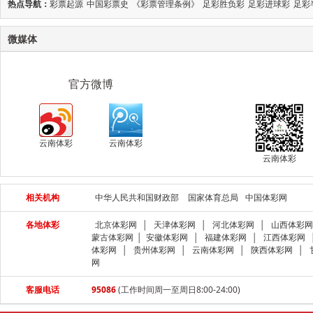
热点导航：
彩票起源
中国彩票史
《彩票管理条例》
足彩胜负彩
足彩进球彩
足彩
微媒体
官方微博
云南体彩
云南体彩
云南体彩
相关机构
中华人民共和国财政部
国家体育总局
中国体彩网
各地体彩
北京体彩网
│
天津体彩网
│
河北体彩网
│
山西体彩网
蒙古体彩网
│
安徽体彩网
│
福建体彩网
│
江西体彩网
体彩网
│
贵州体彩网
│
云南体彩网
│
陕西体彩网
│
网
客服电话
95086
(工作时间周一至周日8:00-24:00)