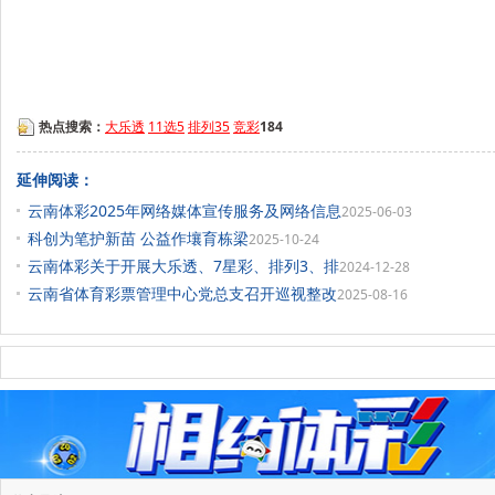
热点搜索：
大乐透
11选5
排列35
竞彩
184
延伸阅读：
云南体彩2025年网络媒体宣传服务及网络信息
2025-06-03
科创为笔护新苗 公益作壤育栋梁
2025-10-24
云南体彩关于开展大乐透、7星彩、排列3、排
2024-12-28
云南省体育彩票管理中心党总支召开巡视整改
2025-08-16