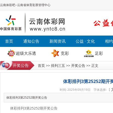
云南体彩吧--云南省体育彩票管理中心
首页
通知公告
新闻资讯
公益 · 文化
相约
超级大乐透
竞彩
足彩
首页
>>
排列三五
>>
开奖公告
>> 正文
开奖公告
体彩排列3第25252期开
时间: 2025年09月19日 字体选择: 【
体彩排列3第25252期开奖公告
体彩排列3第25252期开奖公告