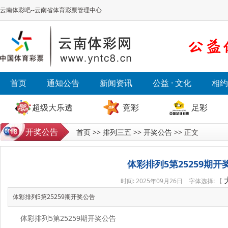
云南体彩吧--云南省体育彩票管理中心
首页
通知公告
新闻资讯
公益 · 文化
相约
超级大乐透
竞彩
足彩
首页
>>
排列三五
>>
开奖公告
>> 正文
开奖公告
体彩排列5第25259期开
时间: 2025年09月26日 字体选择: 【
体彩排列5第25259期开奖公告
体彩排列5第25259期开奖公告