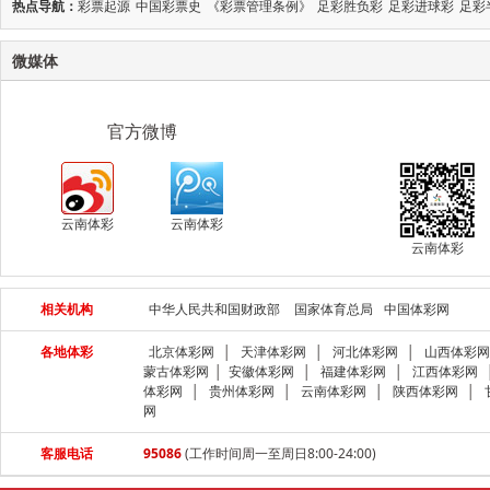
热点导航：
彩票起源
中国彩票史
《彩票管理条例》
足彩胜负彩
足彩进球彩
足彩
微媒体
官方微博
云南体彩
云南体彩
云南体彩
相关机构
中华人民共和国财政部
国家体育总局
中国体彩网
各地体彩
北京体彩网
│
天津体彩网
│
河北体彩网
│
山西体彩网
蒙古体彩网
│
安徽体彩网
│
福建体彩网
│
江西体彩网
体彩网
│
贵州体彩网
│
云南体彩网
│
陕西体彩网
│
网
客服电话
95086
(工作时间周一至周日8:00-24:00)