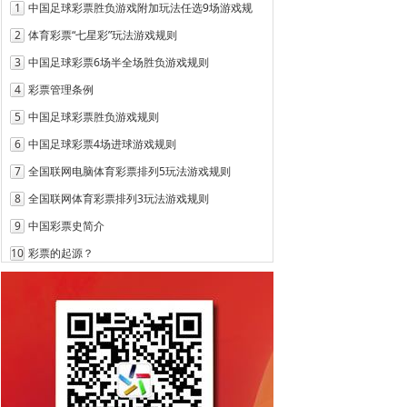
1
中国足球彩票胜负游戏附加玩法任选9场游戏规
2
体育彩票“七星彩”玩法游戏规则
3
中国足球彩票6场半全场胜负游戏规则
4
彩票管理条例
5
中国足球彩票胜负游戏规则
6
中国足球彩票4场进球游戏规则
7
全国联网电脑体育彩票排列5玩法游戏规则
8
全国联网体育彩票排列3玩法游戏规则
9
中国彩票史简介
10
彩票的起源？