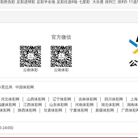
足彩胜负彩
足彩进球彩
足彩半全场
足彩任选9场
七星彩
大乐透
排列三
排列5
11选
官方微信
云南体彩
云南体彩
体育总局
中国体彩网
河北体彩网
│
山西体彩网
│
辽宁体彩网
│
吉林体彩网
│
四川体彩网
│
上海
福建体彩网
│
江西体彩网
│
山东体彩网
│
河南体彩网
│
湖北体彩网
│
湖南体
体彩网
│
陕西体彩网
│
甘肃体彩网
│
宁夏体彩网
│
新疆体彩网
│
广西体彩
-24:00)