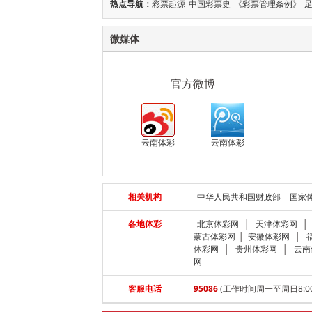
热点导航：
彩票起源
中国彩票史
《彩票管理条例》
微媒体
官方微博
云南体彩
云南体彩
相关机构
中华人民共和国财政部
国家
各地体彩
北京体彩网
│
天津体彩网
│
蒙古体彩网
│
安徽体彩网
│
体彩网
│
贵州体彩网
│
云南
网
客服电话
95086
(工作时间周一至周日8:00