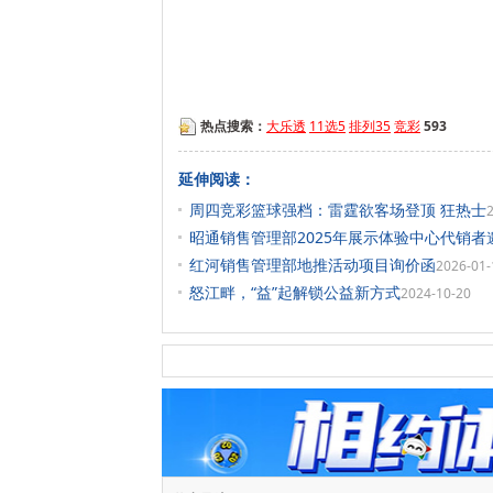
热点搜索：
大乐透
11选5
排列35
竞彩
593
延伸阅读：
周四竞彩篮球强档：雷霆欲客场登顶 狂热士
昭通销售管理部2025年展示体验中心代销者
红河销售管理部地推活动项目询价函
2026-01-
怒江畔，“益”起解锁公益新方式
2024-10-20