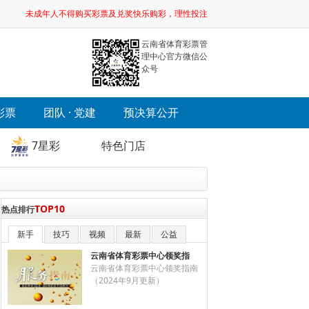
未成年人不得购买彩票及兑奖快乐购彩，理性投注
云南省体育彩票管
理中心官方微信公
众号
彩票
团队 · 党建
预决算公开
7星彩
特色门店
TOP10
热点排行
新手
技巧
视频
最新
公益
云南省体育彩票中心领奖指
云南省体育彩票中心领奖指南
（2024年9月更新）