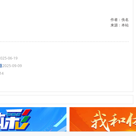
作者：佚名
来源：本站
2025-06-19
邀
2025-09-09
14