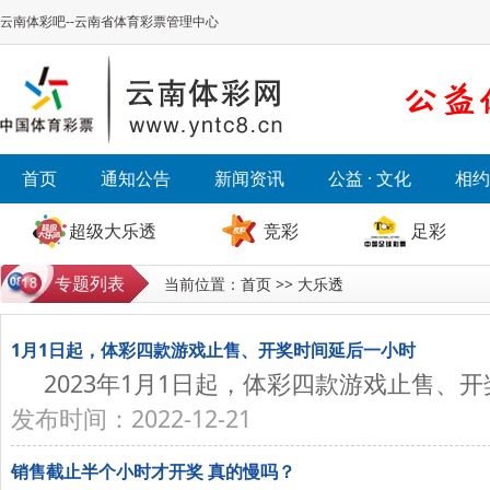
云南体彩吧--云南省体育彩票管理中心
首页
通知公告
新闻资讯
公益 · 文化
相约
超级大乐透
竞彩
足彩
当前位置：
首页
>>
大乐透
专题列表
1月1日起，体彩四款游戏止售、开奖时间延后一小时
2023年1月1日起，体彩四款游戏止售、
发布时间：2022-12-21
销售截止半个小时才开奖 真的慢吗？