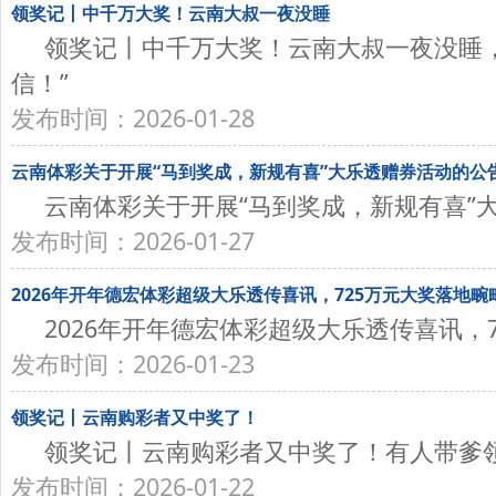
领奖记丨中千万大奖！云南大叔一夜没睡
领奖记丨中千万大奖！云南大叔一夜没睡
信！”
发布时间：2026-01-28
云南体彩关于开展“马到奖成，新规有喜”大乐透赠券活动的公
云南体彩关于开展“马到奖成，新规有喜”
发布时间：2026-01-27
2026年开年德宏体彩超级大乐透传喜讯，725万元大奖落地畹
2026年开年德宏体彩超级大乐透传喜讯，
发布时间：2026-01-23
领奖记丨云南购彩者又中奖了！
领奖记丨云南购彩者又中奖了！有人带爹
发布时间：2026-01-22