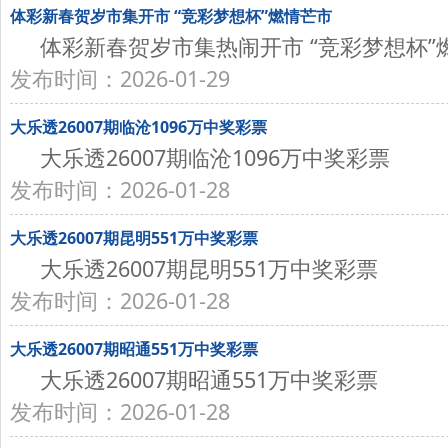
体彩新春贺岁市集开市 “竞彩梦想杯”燃情芒市
体彩新春贺岁市集热闹开市 “竞彩梦想杯”
发布时间：2026-01-29
大乐透26007期临沧1096万中奖彩票
大乐透26007期临沧1096万中奖彩票
发布时间：2026-01-28
大乐透26007期昆明551万中奖彩票
大乐透26007期昆明551万中奖彩票
发布时间：2026-01-28
大乐透26007期昭通551万中奖彩票
大乐透26007期昭通551万中奖彩票
发布时间：2026-01-28