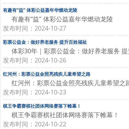
有趣有“益” 体彩公益嘉年华燃动龙陵
有趣有“益” 体彩公益嘉年华燃动龙陵
发布时间：2024-10-27
彩票公益金：做好养老服务 提升百姓福祉
体彩30年｜彩票公益金：做好养老服务 
发布时间：2024-10-26
红河州：彩票公益金照亮残疾儿童希望之路
红河州：彩票公益金照亮残疾儿童希望之
发布时间：2024-10-23
棋王争霸赛棋社团体网络赛落下帷幕！
棋王争霸赛棋社团体网络赛落下帷幕！
发布时间：2024-10-22