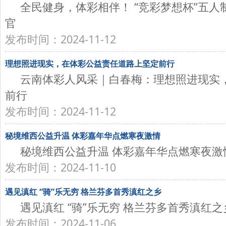
全民健身，体彩相伴！ “竞彩梦想杯”五
官
发布时间：2024-11-12
理想照进现实，在体彩公益责任道路上坚定前行
云南体彩人风采｜白春梅：理想照进现实
前行
发布时间：2024-11-12
秘境维西公益升温 体彩嘉年华点燃寒夜激情
秘境维西公益升温 体彩嘉年华点燃寒夜激
发布时间：2024-11-10
遇见滇红 “骑”乐无穷 格兰芬多首秀滇红之乡
遇见滇红 “骑”乐无穷 格兰芬多首秀滇红之
发布时间：2024-11-06