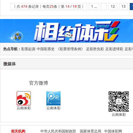
┋共
474
条记录┋每页
25
条┋第
14
/
19
页┋
1 ...
12
13
热点导航：
彩票起源
中国彩票史
《彩票管理条例》
足彩胜负彩
足彩进球彩
足彩
微媒体
官方微博
云南体彩
云南体彩
云南体彩
相关机构
中华人民共和国财政部
国家体育总局
中国体彩网