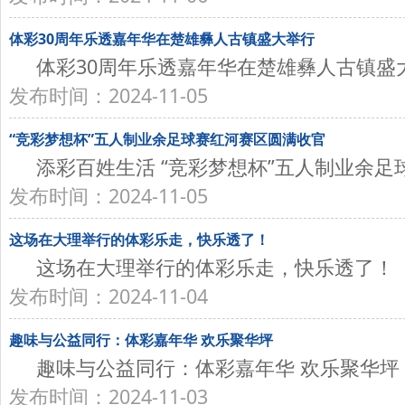
体彩30周年乐透嘉年华在楚雄彝人古镇盛大举行
体彩30周年乐透嘉年华在楚雄彝人古镇盛
发布时间：2024-11-05
“竞彩梦想杯”五人制业余足球赛红河赛区圆满收官
添彩百姓生活 “竞彩梦想杯”五人制业余
发布时间：2024-11-05
这场在大理举行的体彩乐走，快乐透了！
这场在大理举行的体彩乐走，快乐透了！
发布时间：2024-11-04
趣味与公益同行：体彩嘉年华 欢乐聚华坪
趣味与公益同行：体彩嘉年华 欢乐聚华坪
发布时间：2024-11-03