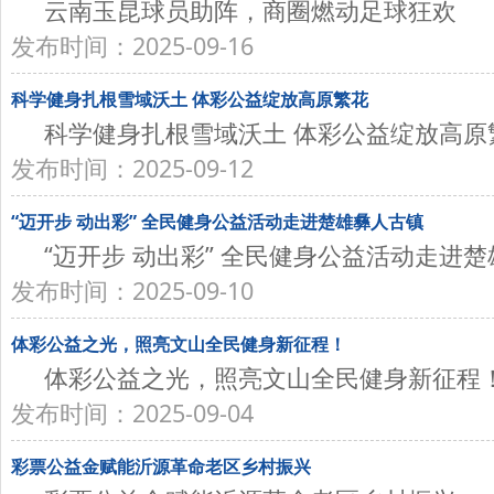
云南玉昆球员助阵，商圈燃动足球狂欢
发布时间：2025-09-16
科学健身扎根雪域沃土 体彩公益绽放高原繁花
科学健身扎根雪域沃土 体彩公益绽放高原
发布时间：2025-09-12
“迈开步 动出彩” 全民健身公益活动走进楚雄彝人古镇
“迈开步 动出彩” 全民健身公益活动走进
发布时间：2025-09-10
体彩公益之光，照亮文山全民健身新征程！
体彩公益之光，照亮文山全民健身新征程
发布时间：2025-09-04
彩票公益金赋能沂源革命老区乡村振兴