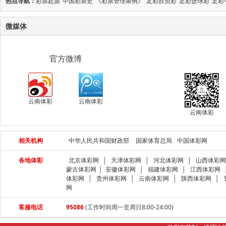
热点导航：
彩票起源
中国彩票史
《彩票管理条例》
足彩胜负彩
足彩进球彩
足彩
微媒体
官方微博
云南体彩
云南体彩
云南体彩
相关机构
中华人民共和国财政部
国家体育总局
中国体彩网
各地体彩
北京体彩网
│
天津体彩网
│
河北体彩网
│
山西体彩网
蒙古体彩网
│
安徽体彩网
│
福建体彩网
│
江西体彩网
体彩网
│
贵州体彩网
│
云南体彩网
│
陕西体彩网
│
网
客服电话
95086
(工作时间周一至周日8:00-24:00)