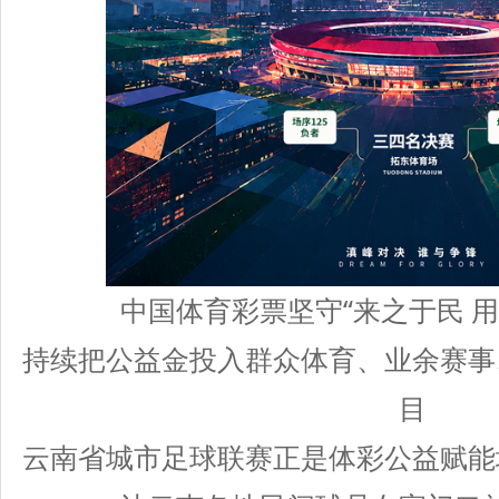
中国体育彩票坚守“来之于民 
持续把公益金投入群众体育、业余赛事
目
云南省城市足球联赛正是体彩公益赋能