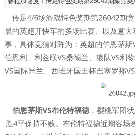
赛程加速度！传足特色奖期第26042期聚焦
传足4/6场游戏特色奖期第26042
晨的英超开快车的多场比赛、以及意大
事，具体竞猜对阵为：英超的伯恩茅斯V
伯恩利、利兹联VS桑德兰、狼队VS利
VS国际米兰、西班牙国王杯巴塞罗那V
伯恩茅斯VS布伦特福德
，樱桃军团状
胜4平保持不败。布伦特福德近期客场