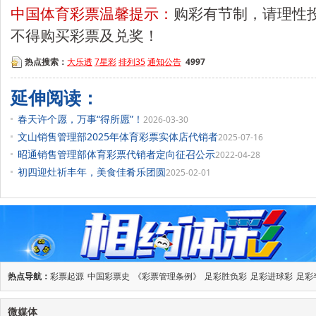
中国体育彩票温馨提示：
购彩有节制，请理性
不得购买彩票及兑奖！
热点搜索：
大乐透
7星彩
排列35
通知公告
4997
延伸阅读：
春天许个愿，万事“得所愿”！
2026-03-30
文山销售管理部2025年体育彩票实体店代销者
2025-07-16
昭通销售管理部体育彩票代销者定向征召公示
2022-04-28
初四迎灶祈丰年，美食佳肴乐团圆
2025-02-01
热点导航：
彩票起源
中国彩票史
《彩票管理条例》
足彩胜负彩
足彩进球彩
足彩
微媒体