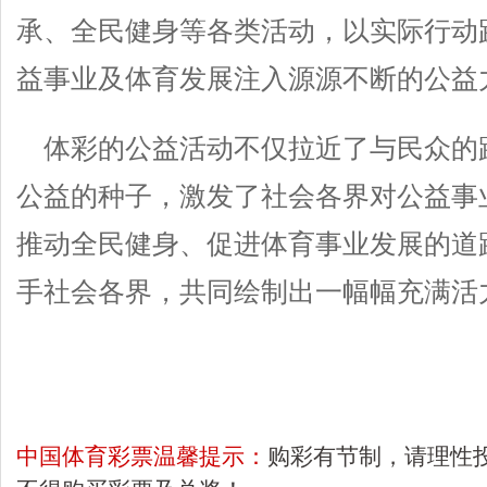
承、全民健身等各类活动，以实际行动
益事业及体育发展注入源源不断的公益
体彩的公益活动不仅拉近了与民众的
公益的种子，激发了社会各界对公益事
推动全民健身、促进体育事业发展的道
手社会各界，共同绘制出一幅幅充满活
中国体育彩票温馨提示：
购彩有节制，请理性