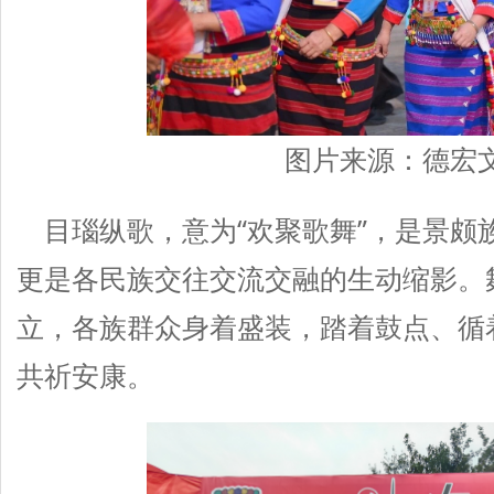
图片来源：德宏
目瑙纵歌，意为“欢聚歌舞”，是景颇
更是各民族交往交流交融的生动缩影。
立，各族群众身着盛装，踏着鼓点、循
共祈安康。