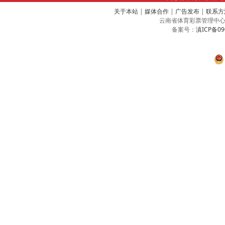
关于本站
|
媒体合作
|
广告发布
|
联系方
云南省体育彩票管理中心 Copyrig
备案号：
滇ICP备09