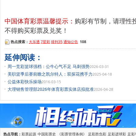
中国体育彩票温馨提示：
购彩有节制，请理性
不得购买彩票及兑奖！
热点搜索：
大乐透
7星彩
排列35
通知公告
108
延伸阅读：
周一竞彩篮球强档：公牛心气不足 马刺强势
2026-03-31
美职篮季后赛前瞻之凯尔特人：双探花携手力
2025-04-18
公益体彩快乐操场
2016-03-15
大理销售管理部2026年体育彩票实体店拟批准
2026-04-28
热点导航：
彩票起源
中国彩票史
《彩票管理条例》
足彩胜负彩
足彩进球彩
足彩