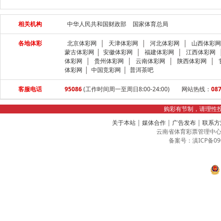
相关机构
中华人民共和国财政部
国家体育总局
各地体彩
北京体彩网
│
天津体彩网
│
河北体彩网
│
山西体彩网
蒙古体彩网
│
安徽体彩网
│
福建体彩网
│
江西体彩网
体彩网
│
贵州体彩网
│
云南体彩网
│
陕西体彩网
│
体彩网
│
中国竞彩网
│
普洱茶吧
客服电话
95086
(工作时间周一至周日8:00-24:00) 网站热线：
08
购彩有节制，请理性
关于本站
|
媒体合作
|
广告发布
|
联系方
云南省体育彩票管理中心 Copyrig
备案号：滇ICP备0