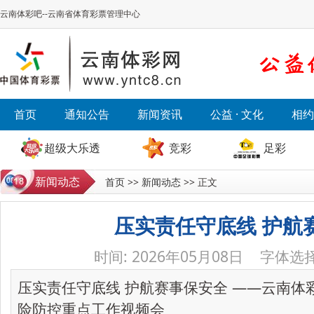
云南体彩吧--云南省体育彩票管理中心
首页
通知公告
新闻资讯
公益 · 文化
相约
超级大乐透
竞彩
足彩
首页
>>
新闻动态
>> 正文
新闻动态
压实责任守底线 护航
时间: 2026年05月08日 字体选择
压实责任守底线 护航赛事保安全 ——云南体
险防控重点工作视频会