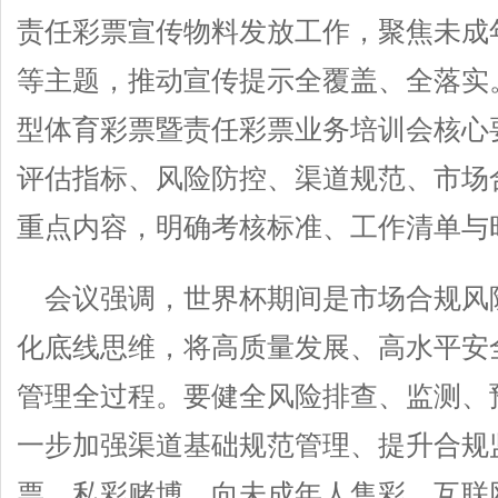
责任彩票宣传物料发放工作，聚焦未成
等主题，推动宣传提示全覆盖、全落实
型体育彩票暨责任彩票业务培训会核心
评估指标、风险防控、渠道规范、市场
重点内容，明确考核标准、工作清单与
会议强调，世界杯期间是市场合规风
化底线思维，将高质量发展、高水平安
管理全过程。要健全风险排查、监测、
一步加强渠道基础规范管理、提升合规
票、私彩赌博、向未成年人售彩、互联