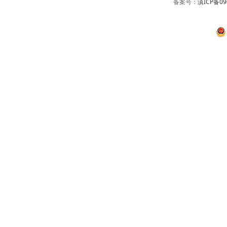
备案号：
滇ICP备09