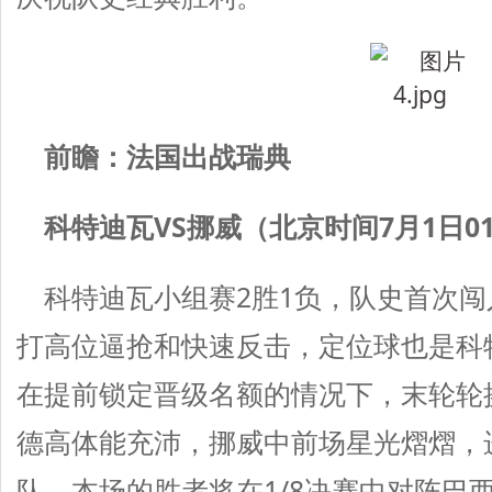
前瞻：
法国出战瑞典
科特迪瓦VS挪威（北京时间7月1日01
科特迪瓦小组赛2胜1负，队史首次
打高位逼抢和快速反击，定位球也是科
在提前锁定晋级名额的情况下，末轮轮
德高体能充沛，挪威中前场星光熠熠，
队。本场的胜者将在1/8决赛中对阵巴