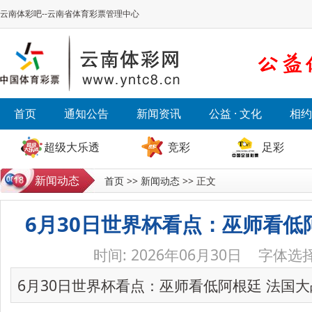
云南体彩吧--云南省体育彩票管理中心
首页
通知公告
新闻资讯
公益 · 文化
相约
超级大乐透
竞彩
足彩
首页
>>
新闻动态
>> 正文
新闻动态
6月30日世界杯看点：巫师看低
时间: 2026年06月30日 字体选择
6月30日世界杯看点：巫师看低阿根廷 法国