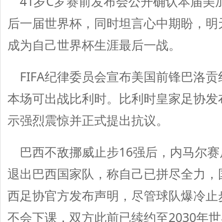
41岁C罗赛前发布会公开确认本届美
后一届世界杯，同时坦言心中期盼，明
成为自己世界杯生涯最后一战。
FIFA纪律委员会宣布美国前锋巴洛
本场可出战比利时。比利时皇家足协发
示强烈震惊并正式提出抗议。
巴西不敌挪威止步16强后，内马尔
退出巴西国家队，称自己已拼尽全力，
西足协官方发布声明，尽管球队爆冷止
不会下课，双方此前已续约至2030年