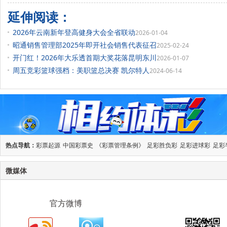
延伸阅读：
2026年云南新年登高健身大会全省联动
2026-01-04
昭通销售管理部2025年即开社会销售代表征召
2025-02-24
开门红！2026年大乐透首期大奖花落昆明东川
2026-01-07
周五竞彩篮球强档：美职篮总决赛 凯尔特人
2024-06-14
热点导航：
彩票起源
中国彩票史
《彩票管理条例》
足彩胜负彩
足彩进球彩
足彩
微媒体
官方微博