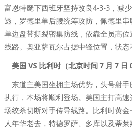
富恩特麾下西班牙坚持改良4-3-3，减
透，罗德里单后腰统筹攻防，佩德里串
单边盘带撕裂密集防线，依靠全员高位
线路。奥亚萨瓦尔占据中锋位置，状态
美国 VS 比利时（北京时间 7 月 7 日 
东道主美国坐拥主场优势，头号射手
执行，本场将顺利登场。美国主打高速
场绞杀切断对手传导线路。比利时黄金
人年华老去，特德罗萨、多库以及蒂莱