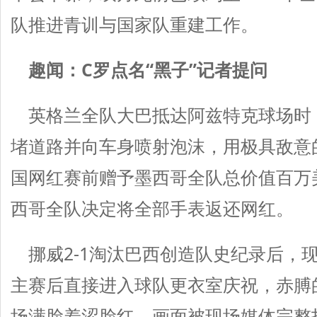
队推进青训与国家队重建工作。
趣闻：
C罗点名“黑子”记者提问
英格兰全队大巴抵达阿兹特克球场时
堵道路并向车身喷射泡沫，用极具敌意
国网红赛前赠予墨西哥全队总价值百万
西哥全队决定将全部手表返还网红。
挪威2-1淘汰巴西创造队史纪录后，
主赛后直接进入球队更衣室庆祝，赤膊
场满脸羞涩脸红，画面被现场媒体完整