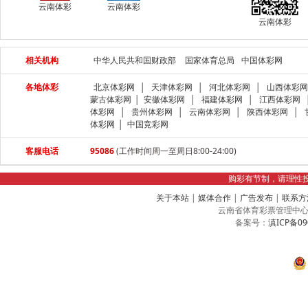
云南体彩
云南体彩
云南体彩
相关机构
中华人民共和国财政部
国家体育总局
中国体彩网
各地体彩
北京体彩网
│
天津体彩网
│
河北体彩网
│
山西体彩网
蒙古体彩网
│
安徽体彩网
│
福建体彩网
│
江西体彩网
体彩网
│
贵州体彩网
│
云南体彩网
│
陕西体彩网
│
体彩网
│
中国竞彩网
客服电话
95086
(工作时间周一至周日8:00-24:00)
购彩有节制，请理性
关于本站
|
媒体合作
|
广告发布
|
联系方
云南省体育彩票管理中心 Copyrig
备案号：
滇ICP备09