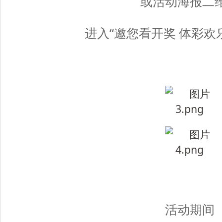
或活动海报二
进入“邀您看开奖 体彩欢
活动期间