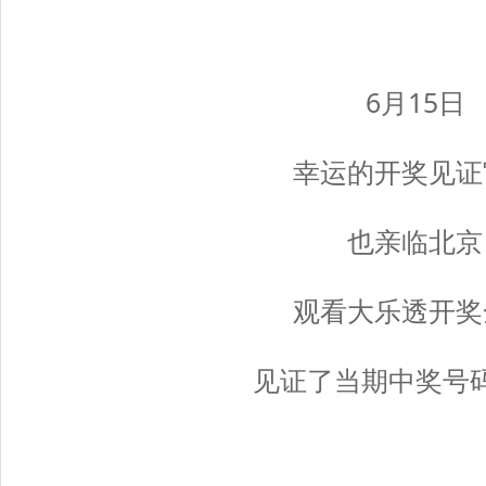
6月15日
幸运的开奖见证
也亲临北京
观看大乐透开奖
见证了当期中奖号