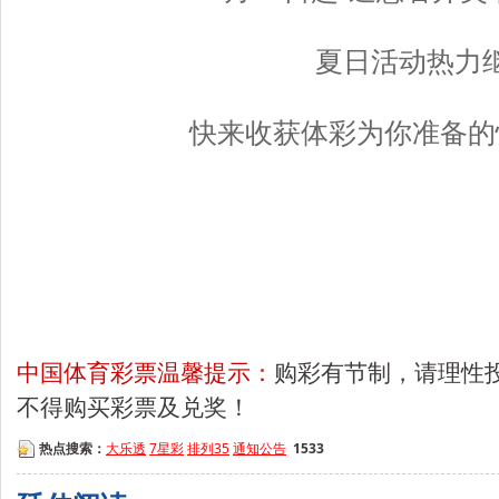
夏日活动热力
快来收获体彩为你准备的
中国体育彩票温馨提示：
购彩有节制，请理性
不得购买彩票及兑奖！
热点搜索：
大乐透
7星彩
排列35
通知公告
1533