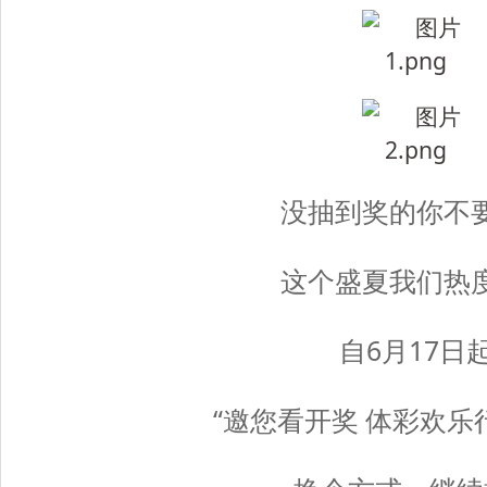
没抽到奖的你不
这个盛夏我们热
自6月17日
“邀您看开奖 体彩欢乐