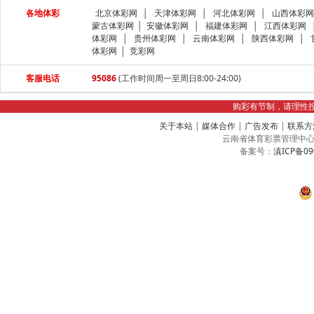
各地体彩
北京体彩网
│
天津体彩网
│
河北体彩网
│
山西体彩网
蒙古体彩网
│
安徽体彩网
│
福建体彩网
│
江西体彩网
体彩网
│
贵州体彩网
│
云南体彩网
│
陕西体彩网
│
体彩网
│
竞彩网
客服电话
95086
(工作时间周一至周日8:00-24:00)
购彩有节制，请理性
关于本站
|
媒体合作
|
广告发布
|
联系方
云南省体育彩票管理中心 Copyrig
备案号：
滇ICP备09