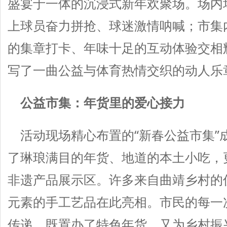
盛宴于一体的沉浸式新年欢聚场。场内
上球员奋力拼抢、球迷激情呐喊；市集
的集章打卡、年味十足的互动体验交相
写了一曲公益与体育热情交织的动人乐
公益市集：年货里的爱心接力
活动现场精心布置的“新春公益市集”
了琳琅满目的年货、地道的本土小吃，
非遗产品展示区。许多来自曲靖乡村的
元素的手工艺品在此亮相。市民的每一
传递，既置办了特色年货，又为乡村振