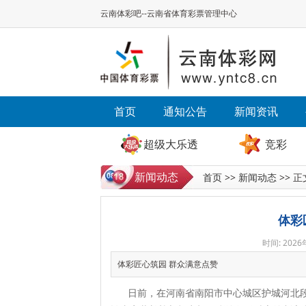
云南体彩吧--云南省体育彩票管理中心
首页
通知公告
新闻资讯
超级大乐透
竞彩
首页
>>
新闻动态
>> 正
新闻动态
体彩
时间: 202
体彩匠心筑园 群众满意点赞
日前，在河南省南阳市中心城区护城河北