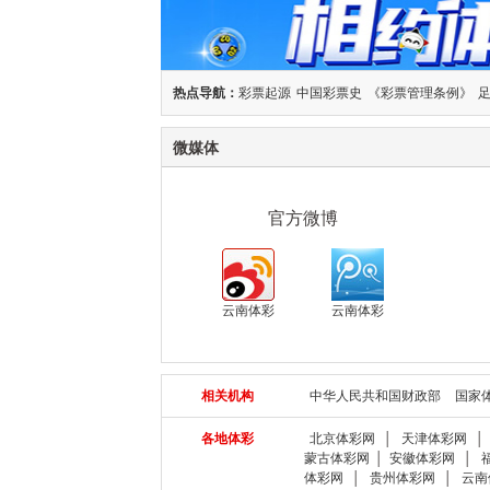
热点导航：
彩票起源
中国彩票史
《彩票管理条例》
微媒体
官方微博
云南体彩
云南体彩
相关机构
中华人民共和国财政部
国家
各地体彩
北京体彩网
│
天津体彩网
│
蒙古体彩网
│
安徽体彩网
│
体彩网
│
贵州体彩网
│
云南