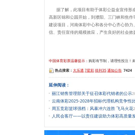
据了解，此项目有助于体彩公益金宣传形
高新区锦和公园开始，到濮阳、三门峡和焦作等
建设项目，河南体彩中心和各分中心齐心协力
信、责任宣传的规模效应，产生良好的社会效
中国体育彩票温馨提示：
购彩有节制，请理性投注！未
热点搜索：
大乐透
7星彩
排列35
通知公告
7424
延伸阅读：
丽江销售管理部关于征召体彩代销者的公示
2
云南体彩2025-2028年招标代理机构竞争性
周五竞彩篮球强档：风暴冲六连胜 飞马火花
人民会客厅——以责任建设助力体彩高质量