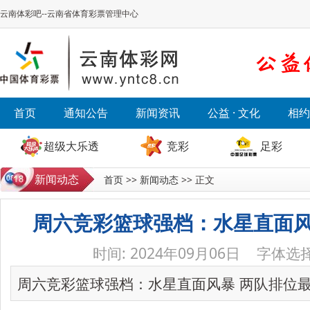
云南体彩吧--云南省体育彩票管理中心
首页
通知公告
新闻资讯
公益 · 文化
相约
超级大乐透
竞彩
足彩
首页
>>
新闻动态
>> 正文
新闻动态
周六竞彩篮球强档：水星直面风
时间: 2024年09月06日 字体选择
周六竞彩篮球强档：水星直面风暴 两队排位