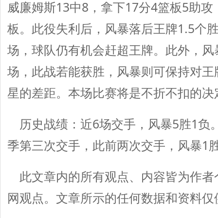
威廉姆斯13中8，拿下17分4篮板5助攻
板。此役失利后，风暴落后王牌1.5个
场，球队仍有机会赶超王牌。此外，风
场，此战若能获胜，风暴则可保持对王
星的差距。本场比赛将是不折不扣的决
历史战绩：近6场交手，风暴5胜1负
季第三次交手，此前两次交手，风暴1胜
此文章内的所有观点、内容皆为作者
网观点。文章所示的任何数据和资料仅