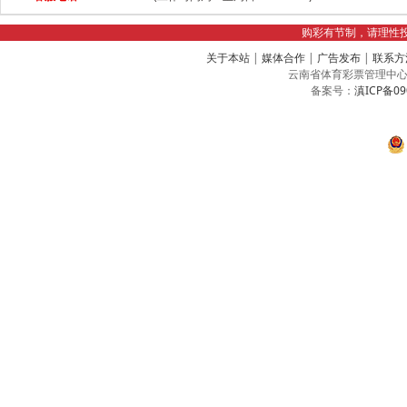
购彩有节制，请理性
关于本站
|
媒体合作
|
广告发布
|
联系方
云南省体育彩票管理中心 Copyrig
备案号：
滇ICP备09