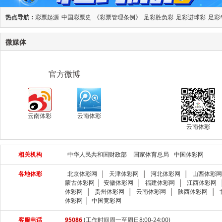
热点导航：
彩票起源
中国彩票史
《彩票管理条例》
足彩胜负彩
足彩进球彩
足彩
微媒体
官方微博
云南体彩
云南体彩
云南体彩
相关机构
中华人民共和国财政部
国家体育总局
中国体彩网
各地体彩
北京体彩网
│
天津体彩网
│
河北体彩网
│
山西体彩网
蒙古体彩网
│
安徽体彩网
│
福建体彩网
│
江西体彩网
体彩网
│
贵州体彩网
│
云南体彩网
│
陕西体彩网
│
体彩网
│
中国竞彩网
客服电话
95086
(工作时间周一至周日8:00-24:00)