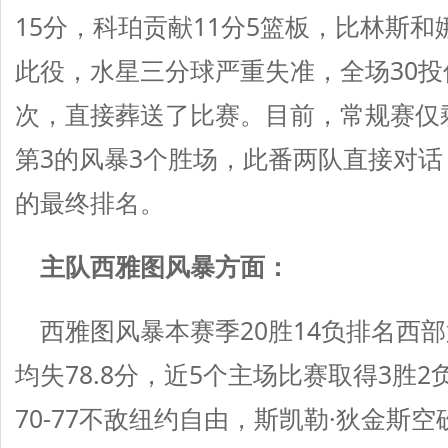
15分，科珀贡献11分5篮板，比林斯和
此役，水星三分球严重失准，全场30投
次，直接葬送了比赛。目前，常规赛仅
第3的风暴3个胜场，此番两队直接对
的最终排名。
主队
西雅图风暴
方面：
西雅图风暴本赛季20胜14负排名西部
均失78.8分，近5个主场比赛取得3胜
70-77不敌纽约自由，斯凯勒·狄金斯空