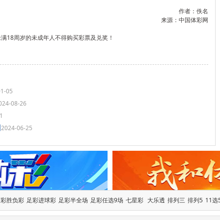
作者：佚名
来源：中国体彩网
满18周岁的未成年人不得购买彩票及兑奖！
01-05
024-08-26
1
洲
2024-06-25
足彩胜负彩
足彩进球彩
足彩半全场
足彩任选9场
七星彩
大乐透
排列三
排列5
11选