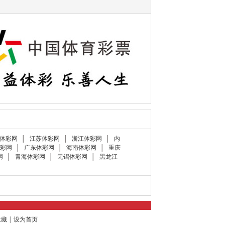
体彩网
│
江苏体彩网
│
浙江体彩网
│
内
彩网
│
广东体彩网
│
海南体彩网
│
重庆
网
│
青海体彩网
│
无锡体彩网
│
黑龙江
收藏
|
设为首页