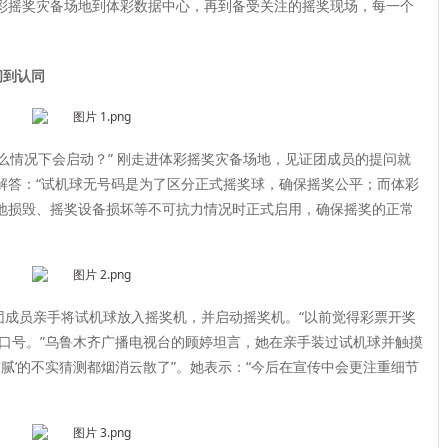
彩摇奖灾备场地到体彩数据中心，再到备受关注的摇奖现场，每一个
问到认同
什么情况下会启动？” 刚走进体彩摇奖灾备场地，见证团成员的提问就
解答：“试机球无号码是为了区分正式摇奖球，确保摇奖公平；而体彩
地损毁、摇奖设备损坏等不可抗力情况时正式启用，确保摇奖的正常
团成员亲手将试机球放入摇奖机，并启动摇奖机。“以前觉得彩票开奖
是口号。”乌鲁木齐广播电视台的顾婷坦言，她在亲手装过试机球并触摸
猫腻’的不实猜测都烟消云散了”。她表示：“今后在宣传中会更注重细节