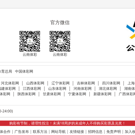
官方微信
云南体彩
云南体彩
体育总局
中国体彩网
河北体彩网
│
山西体彩网
│
辽宁体彩网
│
吉林体彩网
│
四川体彩网
│
上海
福建体彩网
│
江西体彩网
│
山东体彩网
│
河南体彩网
│
湖北体彩网
│
湖南体
体彩网
│
陕西体彩网
│
甘肃体彩网
│
宁夏体彩网
│
新疆体彩网
│
广西体彩
-24:00)
购彩有节制，请理性投注！未满18周岁的未成年人不得购买彩票及兑奖！
体合作
|
广告发布
|
联系方法
|
网站导航
|
友情链接
|
招聘信息
|
免责声明
|
加入