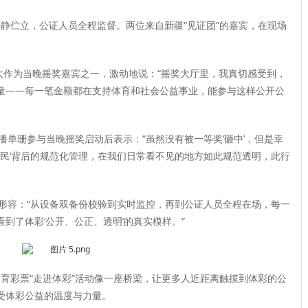
伫立，公证人员全程监督。两位来自新疆“见证团”的嘉宾，在现场
作为当晚摇奖嘉宾之一，激动地说：“摇奖大厅里，我真切感受到，
量——每一笔金额都在支持体育和社会公益事业，能参与这样公开公
单珊参与当晚摇奖启动后表示：“虽然没有被一等奖‘砸中’，但是幸
之于民’背后的规范化管理，在我们日常看不见的地方如此规范透明，此行
形容：“从设备双备份校验到实时监控，再到公证人员全程在场，每一
到了体彩‘公开、公正、透明’的真实模样。”
彩票“走进体彩”活动像一座桥梁，让更多人近距离触摸到体彩的公
受体彩公益的温度与力量。