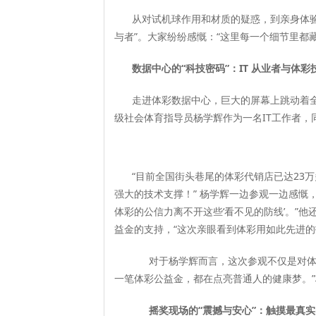
从对试机球作用和材质的疑惑，到亲身体验
与者”。大家纷纷感慨：“这里每一个细节里都
数据中心的“科技密码”：IT 从业者与体彩
走进体彩数据中心，巨大的屏幕上跳动着全
级社会体育指导员杨学辉作为一名IT工作者
“目前全国街头巷尾的体彩代销店已达23
强大的技术支撑！” 杨学辉一边参观一边感慨
体彩的公信力离不开这些‘看不见的防线’。”
益金的支持，“这次亲眼看到体彩用如此先进的
对于杨学辉而言，这次参观不仅是对体彩
一笔体彩公益金，都在点亮普通人的健康梦。
摇奖现场的“震撼与安心”：触摸最真