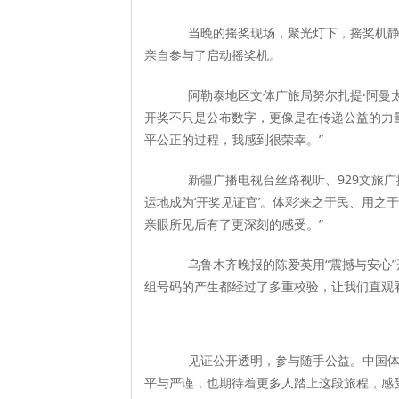
当晚的摇奖现场，聚光灯下，摇奖机静静
亲自参与了启动摇奖机。
阿勒泰地区文体广旅局努尔扎提·阿曼太
开奖不只是公布数字，更像是在传递公益的力
平公正的过程，我感到很荣幸。”
新疆广播电视台丝路视听、929文旅广播
运地成为‘开奖见证官’。体彩‘来之于民、用
亲眼所见后有了更深刻的感受。”
乌鲁木齐晚报的陈爱英用“震撼与安心”
组号码的产生都经过了多重校验，让我们直观看
见证公开透明，参与随手公益。中国体育
平与严谨，也期待着更多人踏上这段旅程，感