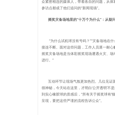
众紧密相连的媒体人，带着各自的问题，从体
参访点都成了他们追问的“新闻现场”。
摇奖灾备场地里的“十万个为什么”：从疑
“为什么试机球没有号码？”“灾备场地在
接连不断。面对这些问题，工作人员逐一耐心
摇奖灾备场地是当体彩摇奖现场遭遇火灾、场
进行。”
互动环节让现场气氛更加热烈。几位见证
很神秘，今天站在这里，才明白‘公开透明’不
到实心橡胶球的质感后，“所有关于摇奖球有‘
呈现，要把这些严谨的流程告诉公众”。