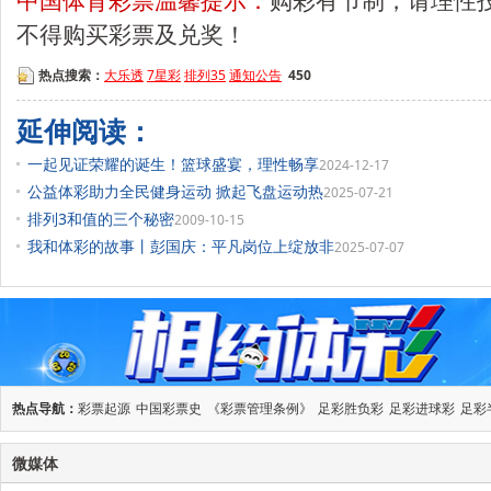
不得购买彩票及兑奖！
热点搜索：
大乐透
7星彩
排列35
通知公告
450
延伸阅读：
一起见证荣耀的诞生！篮球盛宴，理性畅享
2024-12-17
公益体彩助力全民健身运动 掀起飞盘运动热
2025-07-21
排列3和值的三个秘密
2009-10-15
我和体彩的故事丨彭国庆：平凡岗位上绽放非
2025-07-07
热点导航：
彩票起源
中国彩票史
《彩票管理条例》
足彩胜负彩
足彩进球彩
足彩
微媒体