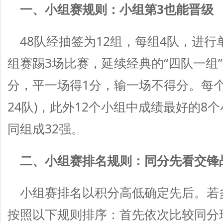
一、
小组赛规则：小组第3也能晋级
48队经抽签为12组，每组4队，进
组赛踢3场比赛，延续经典的“四队一组
分，平一场得1分，输一场不得分。每个
24队)，此外12个小组中成绩最好的8
同组成32强。
二、小组赛排名规则：同分先看交锋
小组赛排名以积分高低确定先后。若
按照以下规则排序：首先依次比较同分