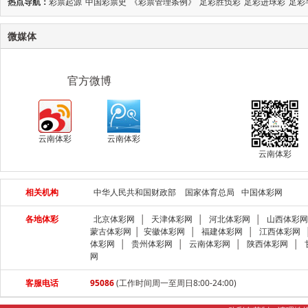
热点导航：
彩票起源
中国彩票史
《彩票管理条例》
足彩胜负彩
足彩进球彩
足彩
微媒体
官方微博
云南体彩
云南体彩
云南体彩
相关机构
中华人民共和国财政部
国家体育总局
中国体彩网
各地体彩
北京体彩网
│
天津体彩网
│
河北体彩网
│
山西体彩网
蒙古体彩网
│
安徽体彩网
│
福建体彩网
│
江西体彩网
体彩网
│
贵州体彩网
│
云南体彩网
│
陕西体彩网
│
网
客服电话
95086
(工作时间周一至周日8:00-24:00)