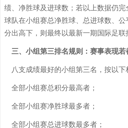
绩、净胜球及进球数；若以上数据仍完
球队在小组赛总净胜球、总进球数、公
分出高下，则最终以最新一期国际足联
三、小组第三排名规则：赛事表现若都
八支成绩最好的小组第三名，按以下
全部小组赛总积分最高者；
全部小组赛净胜球最多者；
全部小组赛总进球数最多者；