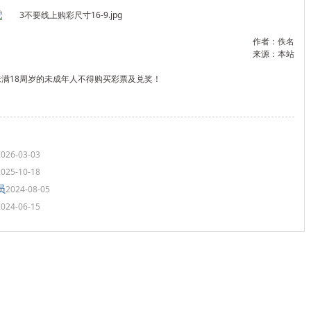
作者：佚名
来源：本站
满18周岁的未成年人不得购买彩票及兑奖！
2026-03-03
2025-10-18
员
2024-08-05
2024-06-15