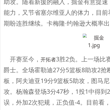
助攻。随着新援的融入，掘金有意提速
能力，又节省塞尔维亚人的体力，目前
期盼连胜继续。卡梅隆·约翰逊大概率
开赛至今，
3胜2负。上一场比赛
开拓者
爵士。全场霍勒迪27分5篮板8助攻2抢断
板，阿夫迪亚19分9篮板5助攻，图马尼·
攻。杨瀚森登场3分47秒，1投1中得到
误，外加2次犯规，正负值-4。目前看