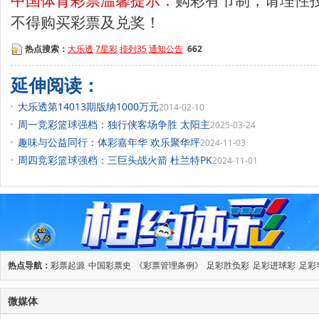
不得购买彩票及兑奖！
热点搜索：
大乐透
7星彩
排列35
通知公告
662
延伸阅读：
大乐透第14013期版纳1000万元
2014-02-10
周一竞彩篮球强档：独行侠客场争胜 太阳主
2025-03-24
趣味与公益同行：体彩嘉年华 欢乐聚华坪
2024-11-03
周四竞彩篮球强档：三巨头战火箭 杜兰特PK
2024-11-01
热点导航：
彩票起源
中国彩票史
《彩票管理条例》
足彩胜负彩
足彩进球彩
足彩
微媒体