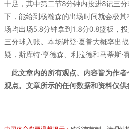
十足，其中第二节8分钟内投进8记三分
下，能给到杨瀚森的出场时间就会极其
场均出场5.8分钟拿到1.8分0.8篮板，
三分球入账。本场谢登·夏普大概率出战
疑，斯库特·亨德森、利拉德和马蒂斯·
此文章内的所有观点、内容皆为作者
观点。文章所示的任何数据和资料仅供
中国体育彩票温馨提示：
购彩有节制，请理性