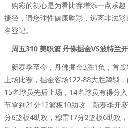
购彩的初心是为看比赛增添一点乐趣
捷径，请您理性健康购彩，远离非法彩
名登记。
周五310 美职篮 丹佛掘金VS波特兰开拓者 2
新赛季至今，丹佛掘金3胜1负，首
上场比赛，掘金客场122-88大胜鹈鹕
15名球员先后上场，14名球员有得分
节拿到21分12篮板10助攻，新赛季开
分6篮板4助攻，穆雷17分2篮板6助攻，