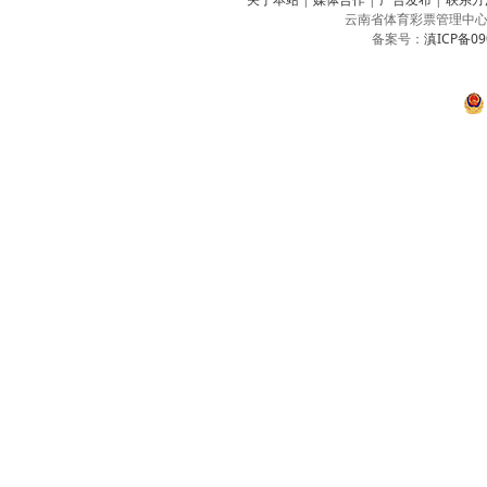
云南省体育彩票管理中心 Copyrig
备案号：
滇ICP备09