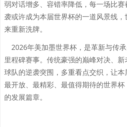
弱对话增多、容错率降低，每一场比赛
袭或许成为本届世界杯的一道风景线，
来重新洗牌。
2026年美加墨世界杯，是革新与传
里程碑赛事。传统豪强的巅峰对决、新
球队的逆袭突围，多重看点交织，让本
最开放、最精彩、最值得期待的世界杯
的发展篇章。