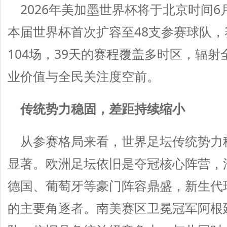
2026年美加墨世界杯将于北京时间6月
本届世界杯首次扩容至48支参赛球队，
104场，39天的赛程覆盖多时区，辐
业价值与全民关注度空前。
传统势力稳固，差距持续缩小
从参赛格局来看，世界足坛传统势力
显著。欧洲足坛依旧是夺冠核心阵营，
德国、葡萄牙等豪门阵容鼎盛，新生代
的主要角逐者。南美赛区卫冕冠军阿根