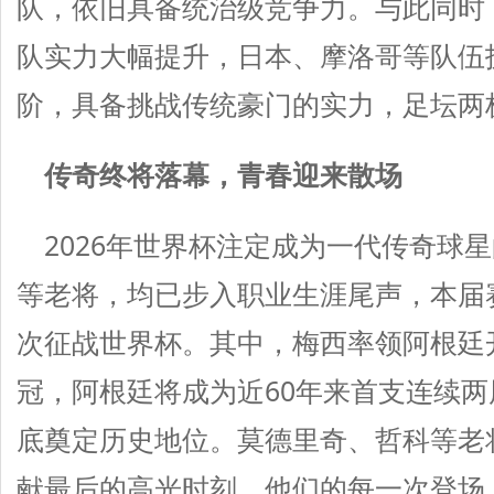
队，依旧具备统治级竞争力。与此同时
队实力大幅提升，日本、摩洛哥等队伍
阶，具备挑战传统豪门的实力，足坛两
传奇终将落幕，青春迎来散场
2026年世界杯注定成为一代传奇球
等老将，均已步入职业生涯尾声，本届
次征战世界杯。其中，梅西率领阿根廷
冠，阿根廷将成为近60年来首支连续
底奠定历史地位。莫德里奇、哲科等老
献最后的高光时刻，他们的每一次登场