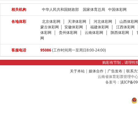
相关机构
中华人民共和国财政部
国家体育总局
中国体彩网
各地体彩
北京体彩网
│
天津体彩网
│
河北体彩网
│
山西体彩网
蒙古体彩网
│
安徽体彩网
│
福建体彩网
│
江西体彩网
体彩网
│
贵州体彩网
│
云南体彩网
│
陕西体彩网
│
网
客服电话
95086
(工作时间周一至周日8:00-24:00)
购彩有节制，请理性
关于本站
|
媒体合作
|
广告发布
|
联系方
云南省体育彩票管理中心 Copyrig
备案号：
滇ICP备09