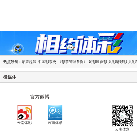
热点导航：
彩票起源
中国彩票史
《彩票管理条例》
足彩胜负彩
足彩进球彩
足彩
微媒体
官方微博
云南体彩
云南体彩
云南体彩